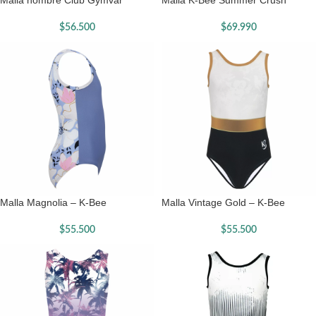
Malla hombre Club Gymvar
Malla K-Bee Summer Crush
$
56.500
$
69.990
Malla Magnolia – K-Bee
Malla Vintage Gold – K-Bee
$
55.500
$
55.500