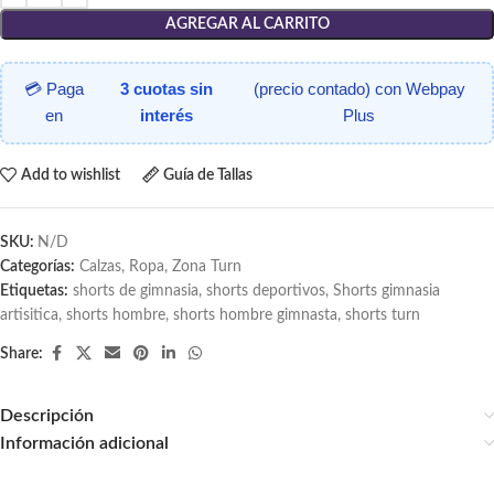
AGREGAR AL CARRITO
💳 Paga
3 cuotas sin
(precio contado) con Webpay
en
interés
Plus
Add to wishlist
Guía de Tallas
SKU:
N/D
Categorías:
Calzas
,
Ropa
,
Zona Turn
Etiquetas:
shorts de gimnasia
,
shorts deportivos
,
Shorts gimnasia
artisitica
,
shorts hombre
,
shorts hombre gimnasta
,
shorts turn
Share:
Descripción
Información adicional