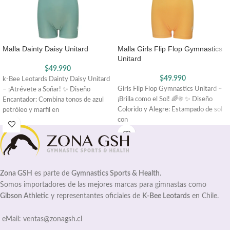
Malla Dainty Daisy Unitard
Malla Girls Flip Flop Gymnastics
Unitard
$
49.990
$
49.990
k-Bee Leotards Dainty Daisy Unitard
Girls Flip Flop Gymnastics Unitard –
– ¡Atrévete a Soñar! ✨ Diseño
¡Brilla como el Sol! 🌈☀️ ✨ Diseño
Encantador: Combina tonos de azul
Colorido y Alegre: Estampado de sol
petróleo y marfil en
con
Zona GSH
es parte de
Gymnastics Sports & Health
.
Somos importadores de las mejores marcas para gimnastas como
Gibson Athletic
y representantes oficiales de
K-Bee Leotards
en Chile.
eMail: ventas@zonagsh.cl