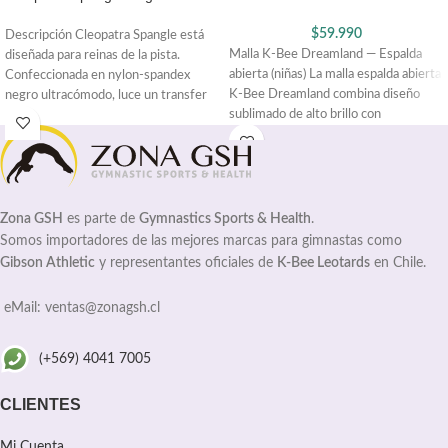
$
59.990
Descripción Cleopatra Spangle está
Malla K-Bee Dreamland — Espalda
diseñada para reinas de la pista.
abierta (niñas) La malla espalda abierta
Confeccionada en nylon-spandex
K-Bee Dreamland combina diseño
negro ultracómodo, luce un transfer
sublimado de alto brillo con
holográfico tipo spangle
Zona GSH
es parte de
Gymnastics Sports & Health
.
Somos importadores de las mejores marcas para gimnastas como
Gibson Athletic
y representantes oficiales de
K-Bee Leotards
en Chile.
eMail: ventas@zonagsh.cl
(+569) 4041 7005
CLIENTES
Mi Cuenta