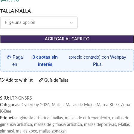
TALLA MALLA
AGREGAR AL CARRITO
💳 Paga
3 cuotas sin
(precio contado) con Webpay
en
interés
Plus
Add to wishlist
Guía de Tallas
SKU:
LTP-GNSRS
Categorías:
Cyberday 2026
,
Mallas
,
Mallas de Mujer
,
Marca Kbee
,
Zona
K-Bee
Etiquetas:
gimasia artistica
,
mallas
,
mallas de entrenamiento
,
mallas de
gimansia artistica
,
mallas de gimasia artistica
,
mallas deportivas
,
Mallas
gimnasi
,
mallas kbee
,
mallas zonagsh