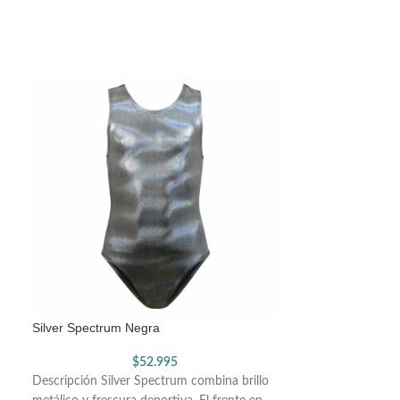
Silver Spectrum Negra
Sunrise Glow Ro
$
52.995
Descripción Silver Spectrum combina brillo
Descripción Sunr