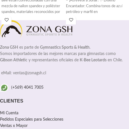
Bee están confeccionadas con una
– ¡Atrévete a Soñar! ✨ Diseño
mezcla de nailon spandex y poliéster
Encantador: Combina tonos de azul
spandex, materiales reconocidos por
petróleo y marfil en
Zona GSH
es parte de
Gymnastics Sports & Health
.
Somos importadores de las mejores marcas para gimnastas como
Gibson Athletic
y representantes oficiales de
K-Bee Leotards
en Chile.
eMail: ventas@zonagsh.cl
(+569) 4041 7005
CLIENTES
Mi Cuenta
Pedidos Especiales para Selecciones
Ventas x Mayor