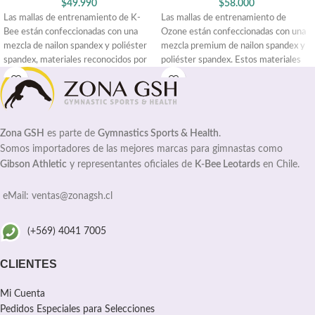
$
49.990
$
58.000
Las mallas de entrenamiento de K-
Las mallas de entrenamiento de
Bee están confeccionadas con una
Ozone están confeccionadas con una
mezcla de nailon spandex y poliéster
mezcla premium de nailon spandex y
spandex, materiales reconocidos por
poliéster spandex. Estos materiales
Zona GSH
es parte de
Gymnastics Sports & Health
.
Somos importadores de las mejores marcas para gimnastas como
Gibson Athletic
y representantes oficiales de
K-Bee Leotards
en Chile.
eMail: ventas@zonagsh.cl
(+569) 4041 7005
CLIENTES
Mi Cuenta
Pedidos Especiales para Selecciones