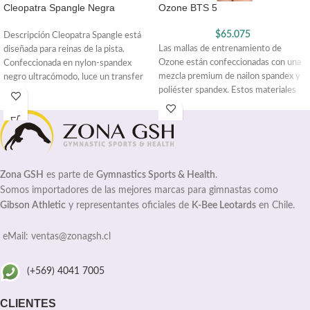
Cleopatra Spangle Negra
Ozone BTS 5
$
65.075
Descripción Cleopatra Spangle está
Las mallas de entrenamiento de
diseñada para reinas de la pista.
Ozone están confeccionadas con una
Confeccionada en nylon-spandex
mezcla premium de nailon spandex y
negro ultracómodo, luce un transfer
poliéster spandex. Estos materiales
holográfico tipo spangle
Zona GSH
es parte de
Gymnastics Sports & Health
.
Somos importadores de las mejores marcas para gimnastas como
Gibson Athletic
y representantes oficiales de
K-Bee Leotards
en Chile.
eMail: ventas@zonagsh.cl
(+569) 4041 7005
CLIENTES