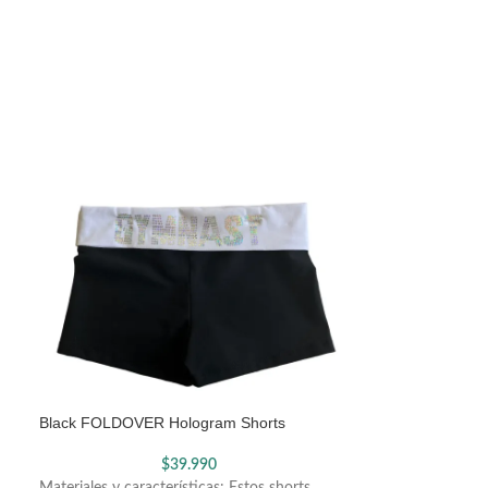
Black FOLDOVER Hologram Shorts
Muñequeras de 
| Par
$
39.990
Materiales y características: Estos shorts