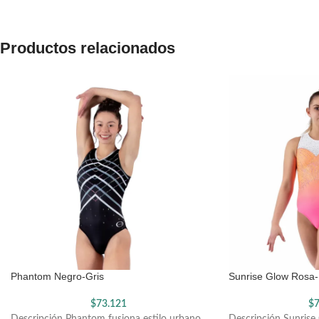
Productos relacionados
Phantom Negro-Gris
Sunrise Glow Rosa-
$
73.121
$
7
Descripción Phantom fusiona estilo urbano
Descripción Sunrise