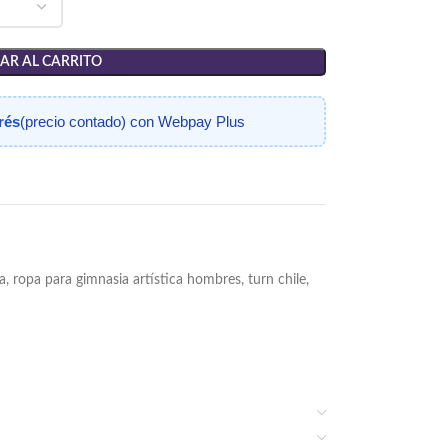
AR AL CARRITO
erés
(precio contado) con Webpay Plus
a
,
ropa para gimnasia artística hombres
,
turn chile
,