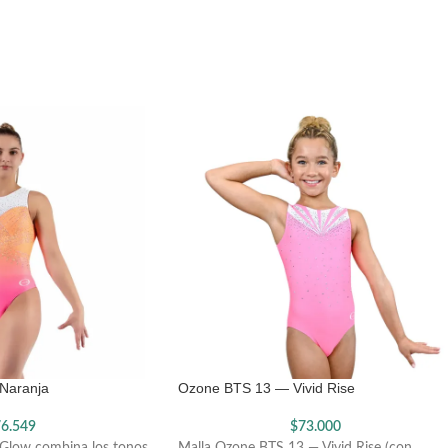
Naranja
Ozone BTS 13 — Vivid Rise
6.549
$
73.000
 Glow combina los tonos
Malla Ozone BTS 13 — Vivid Rise (con