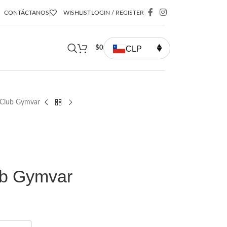
CONTÁCTANOS
WISHLIST
LOGIN / REGISTER
CLP
$
0
 Club Gymvar
ub Gymvar