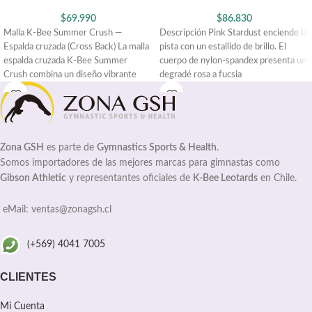
$
69.990
$
86.830
Malla K-Bee Summer Crush —
Descripción Pink Stardust enciende la
Espalda cruzada (Cross Back) La malla
pista con un estallido de brillo. El
espalda cruzada K-Bee Summer
cuerpo de nylon-spandex presenta un
Crush combina un diseño vibrante
degradé rosa a fucsia
Zona GSH
es parte de
Gymnastics Sports & Health
.
Somos importadores de las mejores marcas para gimnastas como
Gibson Athletic
y representantes oficiales de
K-Bee Leotards
en Chile.
eMail: ventas@zonagsh.cl
(+569) 4041 7005
CLIENTES
Mi Cuenta