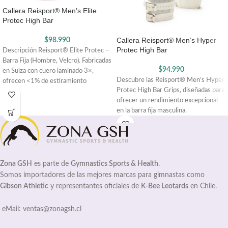
Callera Reisport® Men’s Elite
Protec High Bar
Callera Reisport® Men’s Hyper
$
98.990
Protec High Bar
Descripción Reisport® Elite Protec –
Barra Fija (Hombre, Velcro). Fabricadas
$
94.990
en Suiza con cuero laminado 3×,
Descubre las Reisport® Men’s Hyper
ofrecen <1% de estiramiento
Protec High Bar Grips, diseñadas para
ofrecer un rendimiento excepcional
en la barra fija masculina.
Zona GSH
es parte de
Gymnastics Sports & Health
.
Somos importadores de las mejores marcas para gimnastas como
Gibson Athletic
y representantes oficiales de
K-Bee Leotards
en Chile.
eMail: ventas@zonagsh.cl