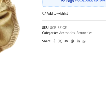
💳 Paga en
3 cuotas sin int
Add to wishlist
SKU:
SCR-BEIGE
Categorías:
Accesorios
,
Scrunchies
Share: