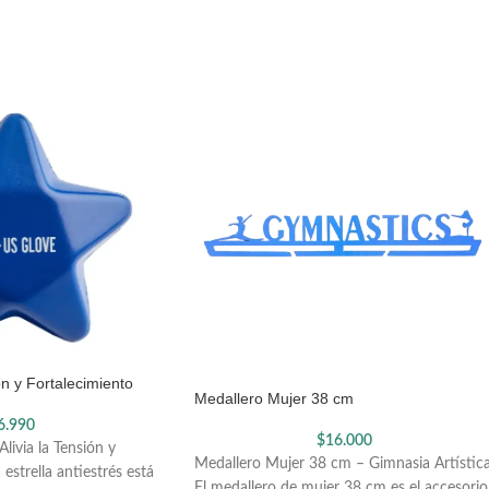
ión y Fortalecimiento
Medallero Mujer 38 cm
6.990
$
16.000
Alivia la Tensión y
Medallero Mujer 38 cm – Gimnasia Artístic
estrella antiestrés está
El medallero de mujer 38 cm es el accesorio