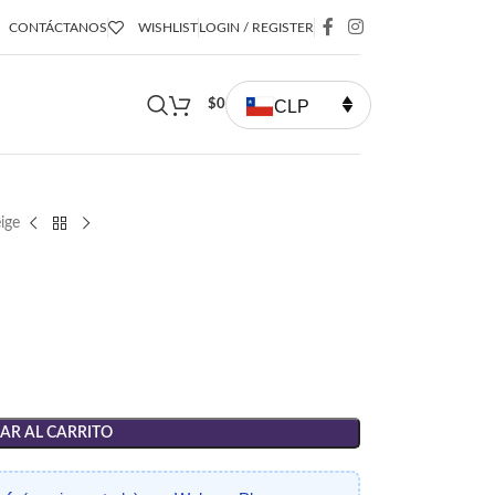
CONTÁCTANOS
WISHLIST
LOGIN / REGISTER
CLP
$
0
ige
AR AL CARRITO