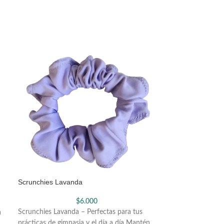
Scrunchies Lavanda
Scrunchies Naran
$
6.000
Scrunchies Lavanda – Perfectas para tus
Scrunchies Naranj
a
prácticas de gimnasia y el día a día Mantén
para tus prácticas